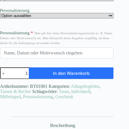
Personalisierung
Personalisierung
*
Bitte gib hier deine Personalisierungswünsche (z. B. Name,
Datum oder Motivwunsch) ein. Bitte überprüfe deine Angaben sorgfältig, da diese
direkt für die Anfertigung verwendet werden.
Personalisierte
In den Warenkorb
Tasse
Menge
Artikelnummer:
BT01001
Kategorien:
Alltagsbegleiter
,
Tassen & Becher
Schlagwörter:
Tasse
,
individuell
,
Mitbringsel
,
Personalisierung
,
Geschenk
Beschreibung