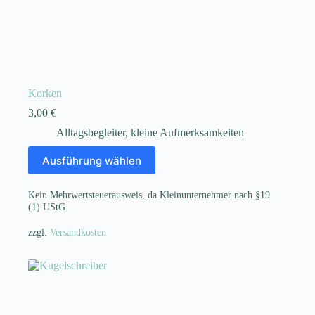
Korken
3,00
€
Alltagsbegleiter
,
kleine Aufmerksamkeiten
Dieses
Ausführung wählen
Produkt
weist
mehrere
Kein Mehrwertsteuerausweis, da Kleinunternehmer nach §19
Varianten
(1) UStG.
auf.
Die
zzgl.
Versandkosten
Optionen
können
auf
der
Produktseite
gewählt