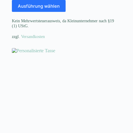
Dieses
Ausführung wählen
Produkt
weist
mehrere
Kein Mehrwertsteuerausweis, da Kleinunternehmer nach §19
Varianten
(1) UStG.
auf.
Die
zzgl.
Versandkosten
Optionen
können
auf
der
Produktseite
gewählt
werden