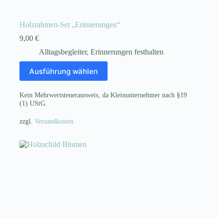
Holzrahmen-Set „Erinnerungen“
9,00
€
Alltagsbegleiter
,
Erinnerungen festhalten
Dieses
Ausführung wählen
Produkt
weist
mehrere
Kein Mehrwertsteuerausweis, da Kleinunternehmer nach §19
Varianten
(1) UStG.
auf.
Die
zzgl.
Versandkosten
Optionen
können
auf
der
Produktseite
gewählt
werden