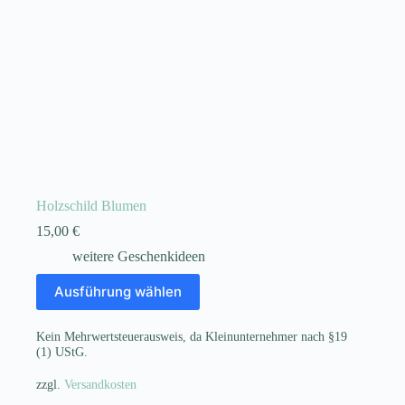
Holzschild Blumen
15,00
€
weitere Geschenkideen
Dieses
Ausführung wählen
Produkt
weist
mehrere
Kein Mehrwertsteuerausweis, da Kleinunternehmer nach §19
Varianten
(1) UStG.
auf.
Die
zzgl.
Versandkosten
Optionen