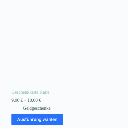
werden
Geschenkkarte Karte
9,00
€
–
10,00
€
Geldgeschenke
Dieses
Ausführung wählen
Produkt
weist