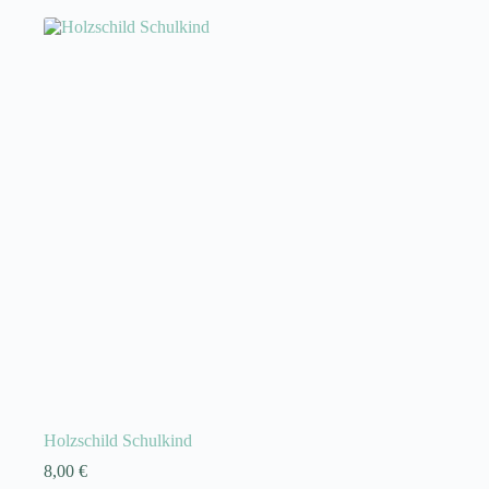
können
auf
der
Produktseite
gewählt
werden
Holzschild Schulkind
8,00
€