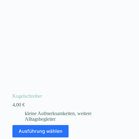
werden
Kugelschreiber
4,00
€
kleine Aufmerksamkeiten
,
weitere
Alltagsbegleiter
Dieses
Ausführung wählen
Produkt
weist