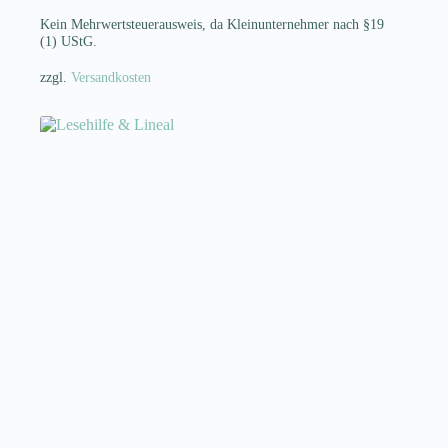
mehrere
Kein Mehrwertsteuerausweis, da Kleinunternehmer nach §19
Varianten
(1) UStG.
auf.
Die
zzgl.
Versandkosten
Optionen
können
auf
der
Produktseite
gewählt
werden