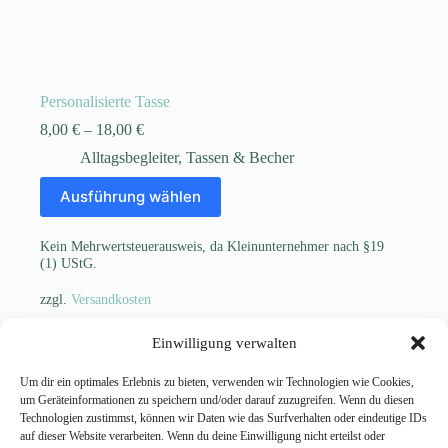
Personalisierte Tasse
8,00
€
–
18,00
€
Alltagsbegleiter
,
Tassen & Becher
Dieses
Ausführung wählen
Produkt
weist
mehrere
Kein Mehrwertsteuerausweis, da Kleinunternehmer nach §19
Varianten
(1) UStG.
auf.
Die
zzgl.
Versandkosten
Optionen
können
Einwilligung verwalten
auf
der
Produktseite
Um dir ein optimales Erlebnis zu bieten, verwenden wir Technologien wie Cookies,
NÄCHSTE
gewählt
um Geräteinformationen zu speichern und/oder darauf zuzugreifen. Wenn du diesen
werden
Technologien zustimmst, können wir Daten wie das Surfverhalten oder eindeutige IDs
auf dieser Website verarbeiten. Wenn du deine Einwilligung nicht erteilst oder