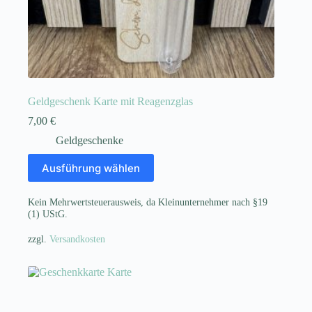
Geldgeschenk Karte mit Reagenzglas
7,00
€
Geldgeschenke
Dieses
Ausführung wählen
Produkt
weist
mehrere
Kein Mehrwertsteuerausweis, da Kleinunternehmer nach §19
Varianten
(1) UStG.
auf.
Die
zzgl.
Versandkosten
Optionen
können
auf
der
Produktseite
gewählt