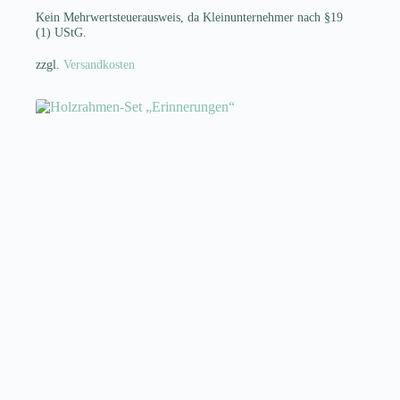
mehrere
Kein Mehrwertsteuerausweis, da Kleinunternehmer nach §19
Varianten
(1) UStG.
auf.
Die
zzgl.
Versandkosten
Optionen
können
auf
der
Produktseite
gewählt
werden