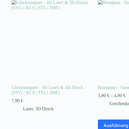
Glücksmagnet – für Laser & 3D-Druck
Brautpaar – Sam
(SVG | XCS | STL | 3MF)
3,90
€
–
4,90
€
7,90
€
Geschenke
Laser
,
3D Druck
Dieses
Ausführung
Produkt