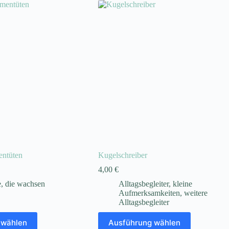
entüten
Kugelschreiber
4,00
€
, die wachsen
Alltagsbegleiter
,
kleine
Aufmerksamkeiten
,
weitere
Alltagsbegleiter
Dieses
 wählen
Ausführung wählen
Produkt