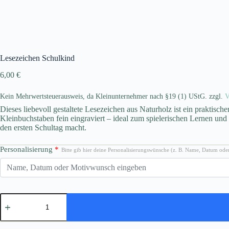
Lesezeichen Schulkind
6,00
€
Kein Mehrwertsteuerausweis, da Kleinunternehmer nach §19 (1) UStG.
zzgl.
V
Dieses liebevoll gestaltete Lesezeichen aus Naturholz ist ein praktisch
Kleinbuchstaben fein eingraviert – ideal zum spielerischen Lernen und
den ersten Schultag macht.
Personalisierung
*
Bitte gib hier deine Personalisierungswünsche (z. B. Name, Datum oder
Lesezeichen
Schulkind
Menge