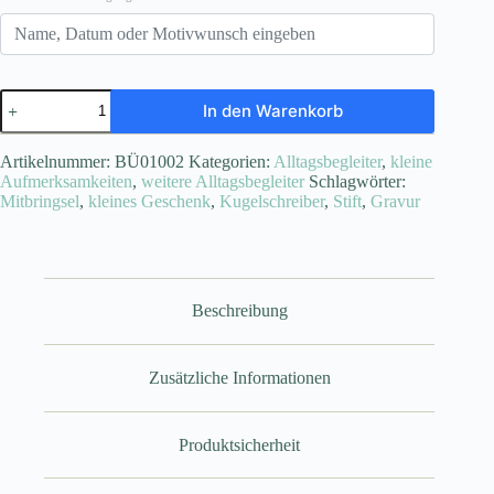
Kugelschreiber
In den Warenkorb
Menge
Artikelnummer:
BÜ01002
Kategorien:
Alltagsbegleiter
,
kleine
Aufmerksamkeiten
,
weitere Alltagsbegleiter
Schlagwörter:
Mitbringsel
,
kleines Geschenk
,
Kugelschreiber
,
Stift
,
Gravur
Beschreibung
Zusätzliche Informationen
Produktsicherheit