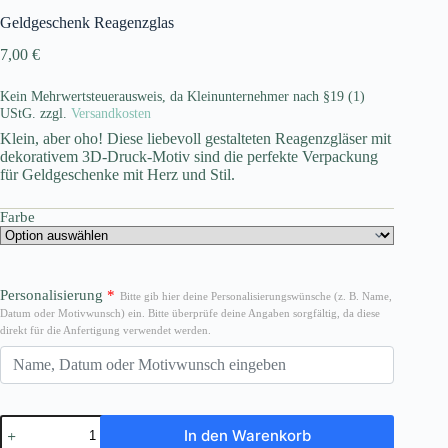
Geldgeschenk Reagenzglas
7,00
€
Kein Mehrwertsteuerausweis, da Kleinunternehmer nach §19 (1)
UStG.
zzgl.
Versandkosten
Klein, aber oho! Diese liebevoll gestalteten Reagenzgläser mit
dekorativem 3D-Druck-Motiv sind die perfekte Verpackung
für Geldgeschenke mit Herz und Stil.
Farbe
Personalisierung
*
Bitte gib hier deine Personalisierungswünsche (z. B. Name,
Datum oder Motivwunsch) ein. Bitte überprüfe deine Angaben sorgfältig, da diese
direkt für die Anfertigung verwendet werden.
Geldgeschenk
In den Warenkorb
Reagenzglas