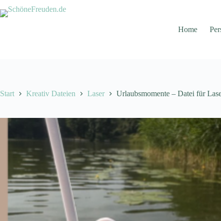
Zum
Inhalt
springen
Home
Per
Start
Kreativ Dateien
Laser
Urlaubsmomente – Datei für Las