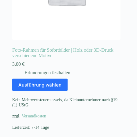
Foto-Rahmen für Sofortbilder | Holz oder 3D-Druck |
verschiedene Motive
3,00
€
Erinnerungen festhalten
Dieses
Ausführung wählen
Produkt
weist
mehrere
Kein Mehrwertsteuerausweis, da Kleinunternehmer nach §19
Varianten
(1) UStG.
auf.
Die
zzgl.
Versandkosten
Optionen
können
Lieferzeit:
7-14 Tage
auf
der