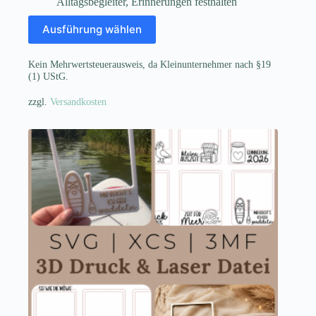
Alltagsbegleiter
,
Erinnerungen festhalten
Dieses
Ausführung wählen
Produkt
weist
mehrere
Kein Mehrwertsteuerausweis, da Kleinunternehmer nach §19
Varianten
(1) UStG.
auf.
Die
zzgl.
Versandkosten
Optionen
können
auf
der
Produktseite
gewählt
werden