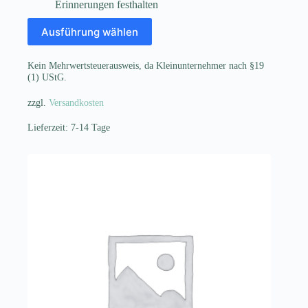
Erinnerungen festhalten
Dieses
Ausführung wählen
Produkt
weist
mehrere
Kein Mehrwertsteuerausweis, da Kleinunternehmer nach §19
Varianten
(1) UStG.
auf.
Die
zzgl.
Versandkosten
Optionen
können
Lieferzeit:
7-14 Tage
auf
der
Produktseite
gewählt
werden