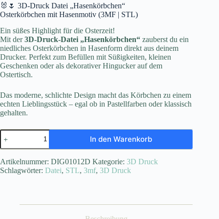
🐰🌷 3D-Druck Datei „Hasenkörbchen“
Osterkörbchen mit Hasenmotiv (3MF | STL)
Ein süßes Highlight für die Osterzeit!
Mit der
3D-Druck-Datei „Hasenkörbchen“
zauberst du ein
niedliches Osterkörbchen in Hasenform direkt aus deinem
Drucker. Perfekt zum Befüllen mit Süßigkeiten, kleinen
Geschenken oder als dekorativer Hingucker auf dem
Ostertisch.
Das moderne, schlichte Design macht das Körbchen zu einem
echten Lieblingsstück – egal ob in Pastellfarben oder klassisch
gehalten.
Hasenkörbchen
In den Warenkorb
3D
Druck,
STL,
Artikelnummer:
DIG01012D
Kategorie:
3D Druck
3mf
Schlagwörter:
Datei
,
STL
,
3mf
,
3D Druck
Datei
Menge
Beschreibung