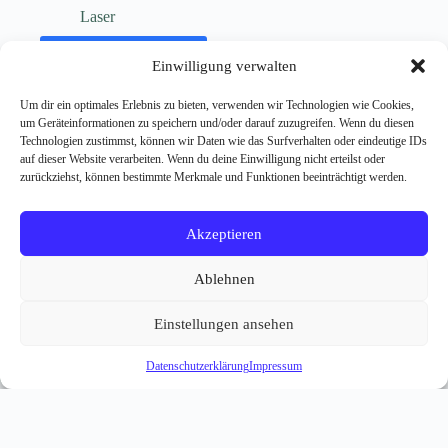
Laser
In den Warenkorb
Einwilligung verwalten
Kein Mehrwertsteuerausweis, da Kleinunternehmer nach §19
Um dir ein optimales Erlebnis zu bieten, verwenden wir Technologien wie Cookies,
(1) UStG.
um Geräteinformationen zu speichern und/oder darauf zuzugreifen. Wenn du diesen
Technologien zustimmst, können wir Daten wie das Surfverhalten oder eindeutige IDs
auf dieser Website verarbeiten. Wenn du deine Einwilligung nicht erteilst oder
zurückziehst, können bestimmte Merkmale und Funktionen beeinträchtigt werden.
Akzeptieren
Vertrag widerrufen
Allgemeine Geschäftsbedingungen (AGB)
Ablehnen
Datenschutzerklärung
Produktinformationen & Sicherheitshinweise
Einstellungen ansehen
Impressum
Widerrufsbelehrung
Versand- & Zahlungsinformationen
FAQ
Datenschutzerklärung
Impressum
Copyright © 2026 - WordPress Theme von
CreativeThemes
Vertrag widerrufen