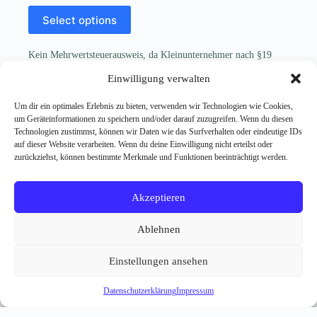
Select options
Kein Mehrwertsteuerausweis, da Kleinunternehmer nach §19
(1) UStG.
Einwilligung verwalten
zzgl.
Versandkosten
Um dir ein optimales Erlebnis zu bieten, verwenden wir Technologien wie Cookies,
Lieferzeit:
7-14 Tage
um Geräteinformationen zu speichern und/oder darauf zuzugreifen. Wenn du diesen
Technologien zustimmst, können wir Daten wie das Surfverhalten oder eindeutige IDs
auf dieser Website verarbeiten. Wenn du deine Einwilligung nicht erteilst oder
zurückziehst, können bestimmte Merkmale und Funktionen beeinträchtigt werden.
Akzeptieren
Vertrag widerrufen
Allgemeine Geschäftsbedingungen (AGB)
Ablehnen
Datenschutzerklärung
Produktinformationen & Sicherheitshinweise
Einstellungen ansehen
Impressum
Widerrufsbelehrung
Versand- & Zahlungsinformationen
FAQ
Datenschutzerklärung
Impressum
Copyright © 2026 - WordPress Theme von
CreativeThemes